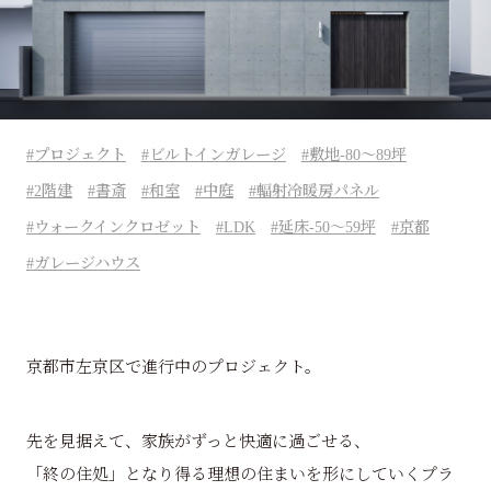
プロジェクト
ビルトインガレージ
敷地-80～89坪
2階建
書斎
和室
中庭
輻射冷暖房パネル
ウォークインクロゼット
LDK
延床-50～59坪
京都
ガレージハウス
京都市左京区で進行中のプロジェクト。
先を見据えて、家族がずっと快適に過ごせる、
「終の住処」となり得る理想の住まいを形にしていくプラ