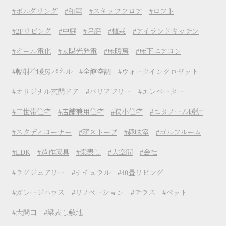
ボルダリング
和室
スキップフロア
ロフト
2Fリビング
中庭
坪庭
植栽
アイランドキッチン
オール電化
太陽光発電
床暖房
床下エアコン
輻射冷暖房パネル
全館空調
ウォークインクロゼット
オリジナル玄関ドア
バリアフリー
エレベーター
二世帯住宅
店舗兼用住宅
狭小住宅
エタノール暖炉
スタディコーナー
薪ストーブ
趣味室
ゴルフルーム
LDK
造作家具
梁表し
大空間
会社
ラグジュアリー
ナチュラル
40畳リビング
ガレージハウス
リノベーション
テラス
ペット
大開口
梁表し敷地