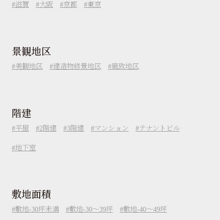
滋賀
大阪
京都
東京
景観地区
美観地区
建造物修景地区
風致地区
階建
平屋
2階建
3階建
マンション
テナントビル
地下室
敷地面積
敷地-30坪未満
敷地-30～39坪
敷地-40～49坪