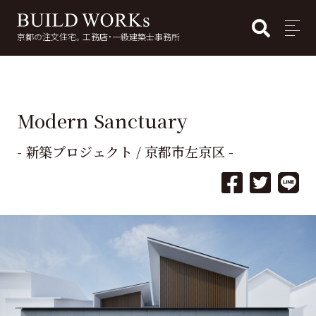
BUI
MENU
京都の注文住宅。工務店・一級建築士事務所
検
索:
Modern Sanctuary
- 新築プロジェクト / 京都市左京区 -