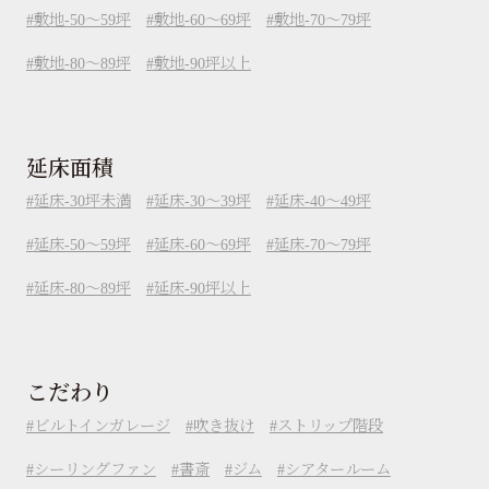
敷地-50～59坪
敷地-60～69坪
敷地-70～79坪
敷地-80～89坪
敷地-90坪以上
延床面積
延床-30坪未満
延床-30～39坪
延床-40～49坪
延床-50～59坪
延床-60～69坪
延床-70～79坪
延床-80～89坪
延床-90坪以上
こだわり
ビルトインガレージ
吹き抜け
ストリップ階段
シーリングファン
書斎
ジム
シアタールーム