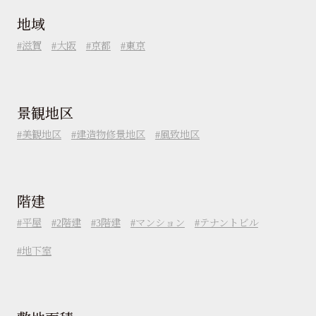
地域
滋賀
大阪
京都
東京
景観地区
美観地区
建造物修景地区
風致地区
階建
平屋
2階建
3階建
マンション
テナントビル
地下室