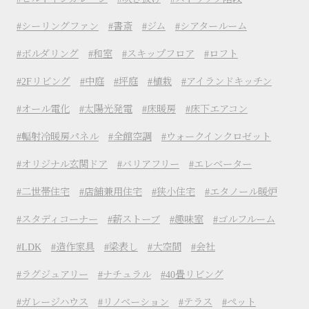
シーリングファン
書斎
ジム
シアタールーム
ボルダリング
和室
スキップフロア
ロフト
2Fリビング
中庭
坪庭
植栽
アイランドキッチン
オール電化
太陽光発電
床暖房
床下エアコン
輻射冷暖房パネル
全館空調
ウォークインクロゼット
オリジナル玄関ドア
バリアフリー
エレベーター
二世帯住宅
店舗兼用住宅
狭小住宅
エタノール暖炉
スタディコーナー
薪ストーブ
趣味室
ゴルフルーム
LDK
造作家具
梁表し
大空間
会社
ラグジュアリー
ナチュラル
40畳リビング
ガレージハウス
リノベーション
テラス
ペット