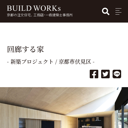
BUI
MENU
京都の注文住宅。工務店・一級建築士事務所
検
索:
回廊する家
- 新築プロジェクト / 京都市伏見区 -