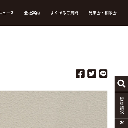
ニュース
会社案内
よくあるご質問
見学会・相談会
り組み
ース
家づくりの流れ
特別コンテンツ
メディア掲載情報
標準仕様
採用情報
保証・制度
協力企業の募集
資料請求