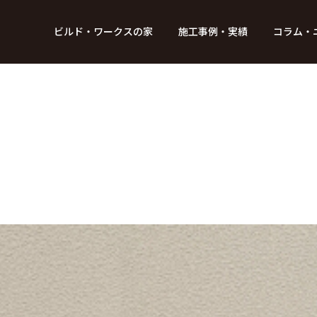
BUILD WORKs
ビルド・ワークスの家
施工事例・実績
コラム・
つのデザイン
6つのコントロール
アクセス
プロジェクト
コラム
スタッフ紹介
ガイド
ビルド・ワークスの「施工」
新 築
レポート
リフォーム
SDGsへの取
ニュ