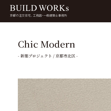
京都の注文住宅。工務店・一級建築士事務所
検
索:
いい家を考える
京都で家を建てる
5
Chic Modern
- 新築プロジェクト / 京都市北区 -