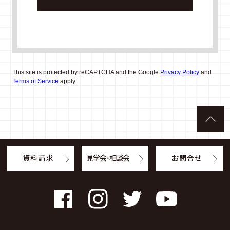
This site is protected by reCAPTCHA and the Google
Privacy Policy
and
Terms of Service
apply.
資料請求
見学会・相談会
お問合せ
Facebook
Instagram
Twitter
YouTube