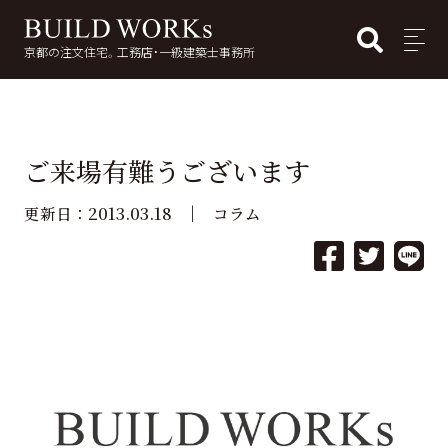
BUI
MENU
京都の注文住宅。工務店・一級建築士事務所
検
索:
ご来場有難うございます
2013.03.18
更新日：
コラム