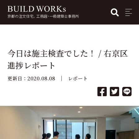
BUI
MENU
京都の注文住宅。工務店・一級建築士事務所
検
索:
今日は施主検査でした！ / 右京区
進捗レポート
2020.08.08
更新日：
レポート