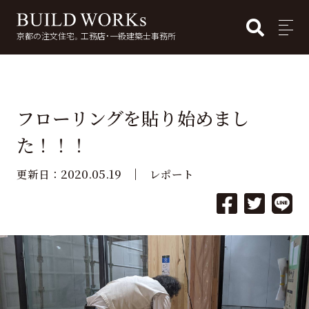
BUI
MENU
京都の注文住宅。工務店・一級建築士事務所
検
索:
フローリングを貼り始めまし
た！！！
2020.05.19
更新日：
レポート