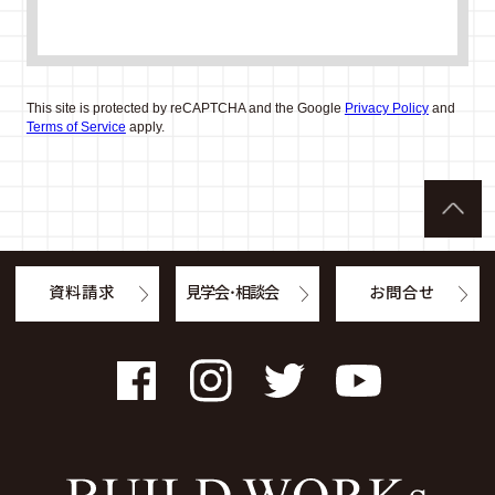
This site is protected by reCAPTCHA and the Google
Privacy Policy
and
Terms of Service
apply.
資料請求
見学会・相談会
お問合せ
Facebook
Instagram
Twitter
YouTube