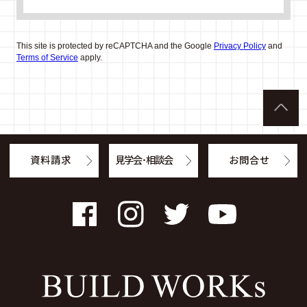
This site is protected by reCAPTCHA and the Google
Privacy Policy
and
Terms of Service
apply.
資料請求
見学会・相談会
お問合せ
Facebook
Instagram
Twitter
YouTube