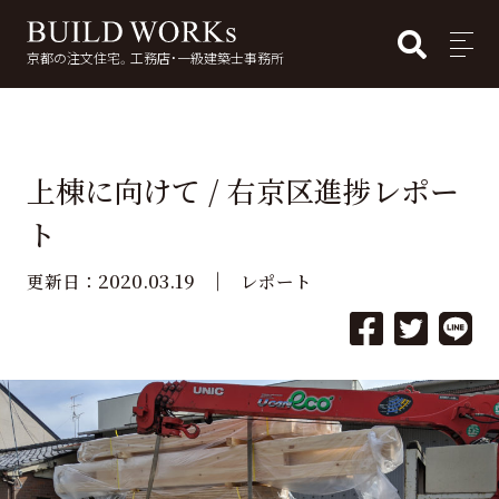
BUI
MENU
京都の注文住宅。工務店・一級建築士事務所
検
索:
上棟に向けて / 右京区進捗レポー
ト
2020.03.19
更新日：
レポート