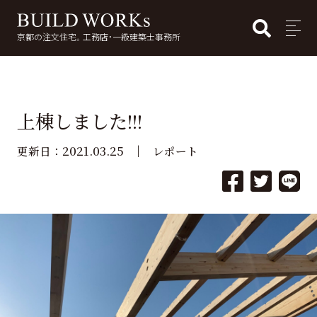
BUI
MENU
京都の注文住宅。工務店・一級建築士事務所
検
索:
上棟しました!!!
2021.03.25
更新日：
レポート