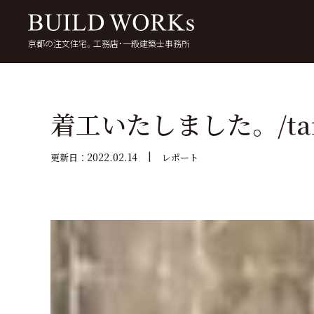
京都の注文住宅。工務店・一級建築士事務所
検
索:
いい家を考える
京都で家を建てる
5
着工いたしました。/tam
2022.02.14
更新日：
レポート