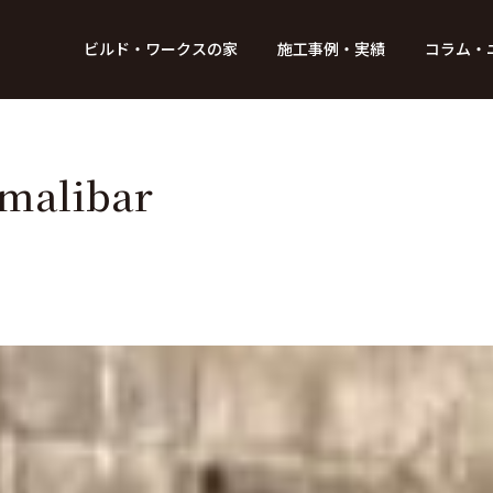
BUILD WORKs
ビルド・ワークスの家
施工事例・実績
コラム・
つのデザイン
6つのコントロール
アクセス
プロジェクト
コラム
スタッフ紹介
ガイド
ビルド・ワークスの「施工」
新 築
レポート
リフォーム
SDGsへの取
ニュ
alibar