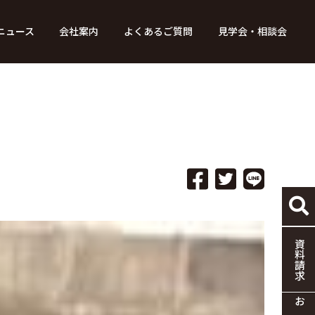
ニュース
会社案内
よくあるご質問
見学会・相談会
り組み
ース
家づくりの流れ
特別コンテンツ
メディア掲載情報
標準仕様
採用情報
保証・制度
協力企業の募集
資料請求