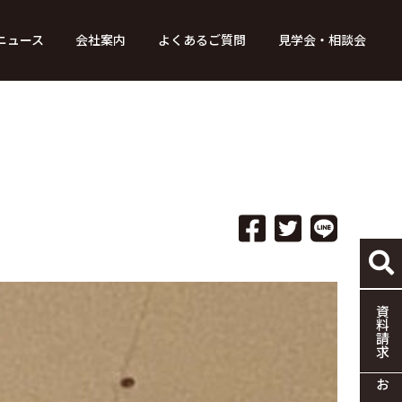
ニュース
会社案内
よくあるご質問
見学会・相談会
り組み
ース
家づくりの流れ
特別コンテンツ
メディア掲載情報
標準仕様
採用情報
保証・制度
協力企業の募集
資料請求