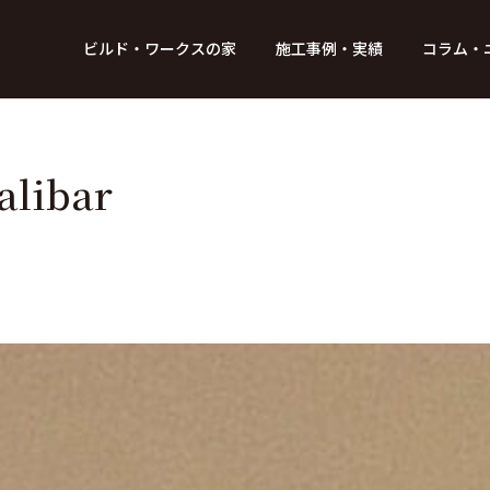
BUILD WORKs
ビルド・ワークスの家
施工事例・実績
コラム・
つのデザイン
6つのコントロール
アクセス
プロジェクト
コラム
スタッフ紹介
ガイド
ビルド・ワークスの「施工」
新 築
レポート
リフォーム
SDGsへの取
ニュ
ibar