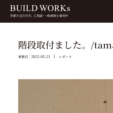
京都の注文住宅。工務店・一級建築士事務所
検
索:
いい家を考える
京都で家を建てる
5
階段取付ました。/tamal
2022.05.23
更新日：
レポート