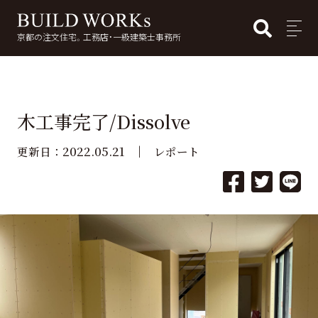
BUI
MENU
京都の注文住宅。工務店・一級建築士事務所
検
索:
木工事完了/Dissolve
2022.05.21
更新日：
レポート