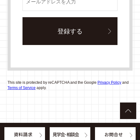
This site is protected by reCAPTCHA and the Google
Privacy Policy
and
Terms of Service
apply.
資料請求
見学会・相談会
お問合せ