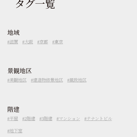
タグ一覧
地域
滋賀
大阪
京都
東京
景観地区
美観地区
建造物修景地区
風致地区
階建
平屋
2階建
3階建
マンション
テナントビル
地下室