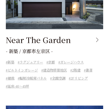
Near The Garden
- 新築 / 京都市左京区 -
新築
ラグジュアリー
京都
ガレージハウス
ビルトインガレージ
建造物修景地区
2階建
書斎
植栽
輻射冷暖房パネル
全館空調
2Fリビング
延床-40～49坪