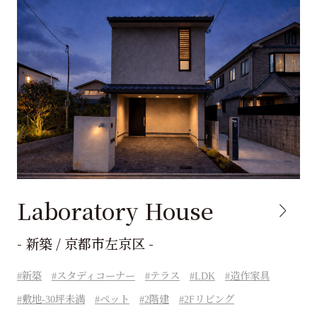
Laboratory House
- 新築 / 京都市左京区 -
新築
スタディコーナー
テラス
LDK
造作家具
敷地-30坪未満
ペット
2階建
2Fリビング