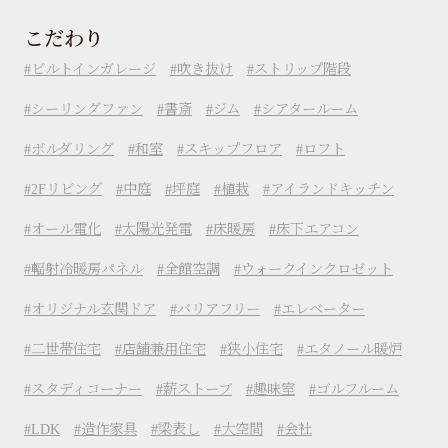
こだわり
ビルトインガレージ
吹き抜け
ストリップ階段
シーリングファン
書斎
ジム
シアタールーム
ボルダリング
和室
スキップフロア
ロフト
2Fリビング
中庭
坪庭
植栽
アイランドキッチン
オール電化
太陽光発電
床暖房
床下エアコン
輻射冷暖房パネル
全館空調
ウォークインクロゼット
オリジナル玄関ドア
バリアフリー
エレベーター
二世帯住宅
店舗兼用住宅
狭小住宅
エタノール暖炉
スタディコーナー
薪ストーブ
趣味室
ゴルフルーム
LDK
造作家具
梁表し
大空間
会社