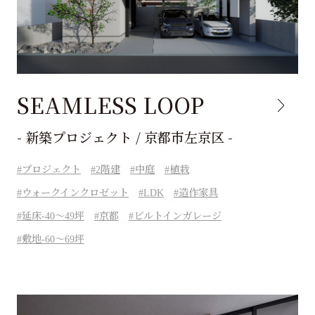
SEAMLESS LOOP
- 新築プロジェクト / 京都市左京区 -
プロジェクト
2階建
中庭
植栽
ウォークインクロゼット
LDK
造作家具
延床-40～49坪
京都
ビルトインガレージ
敷地-60～69坪