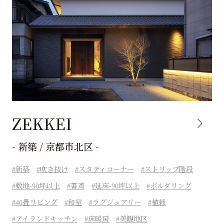
ZEKKEI
- 新築 / 京都市北区 -
新築
吹き抜け
スタディコーナー
ストリップ階段
敷地-90坪以上
書斎
延床-90坪以上
ボルダリング
40畳リビング
和室
ラグジュアリー
植栽
アイランドキッチン
床暖房
美観地区