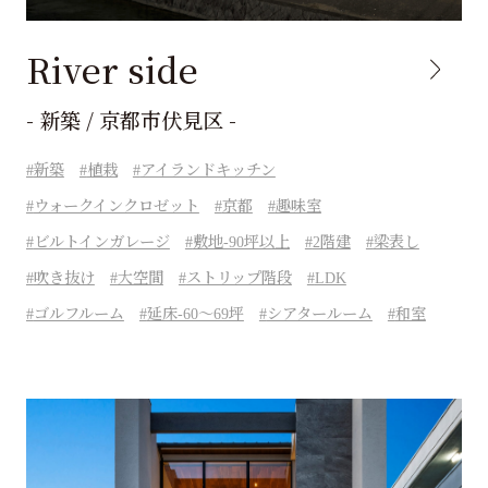
River side
- 新築 / 京都市伏見区 -
新築
植栽
アイランドキッチン
ウォークインクロゼット
京都
趣味室
ビルトインガレージ
敷地-90坪以上
2階建
梁表し
吹き抜け
大空間
ストリップ階段
LDK
ゴルフルーム
延床-60～69坪
シアタールーム
和室