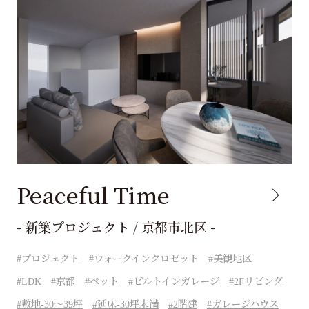
Peaceful Time
- 新築プロジェクト / 京都市北区 -
プロジェクト
ウォークインクロゼット
美観地区
LDK
京都
ペット
ビルトインガレージ
2Fリビング
敷地-30～39坪
延床-30坪未満
2階建
ガレージハウス