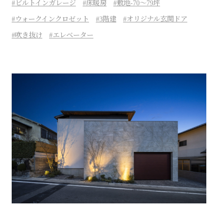
ビルトインガレージ
床暖房
敷地-70～79坪
ウォークインクロゼット
3階建
オリジナル玄関ドア
吹き抜け
エレベーター