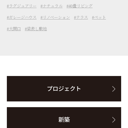
ラグジュアリー
ナチュラル
40畳リビング
ガレージハウス
リノベーション
テラス
ペット
大開口
梁表し敷地
プロジェクト
新築