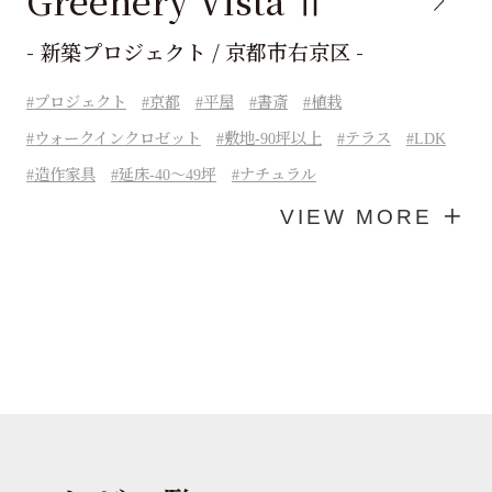
Greenery Vista Ⅱ
- 新築プロジェクト / 京都市右京区 -
プロジェクト
京都
平屋
書斎
植栽
ウォークインクロゼット
敷地-90坪以上
テラス
LDK
造作家具
延床-40～49坪
ナチュラル
VIEW MORE ＋