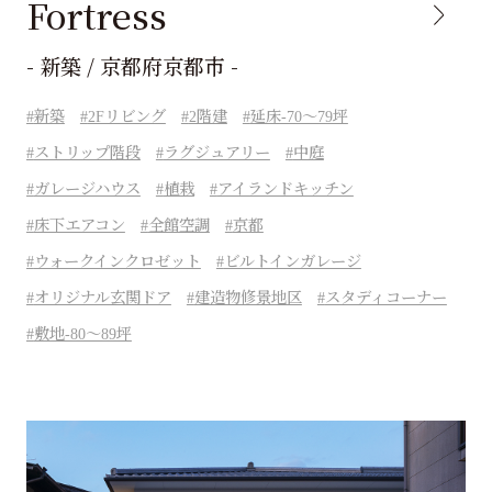
Fortress
- 新築 / 京都府京都市 -
新築
2Fリビング
2階建
延床-70～79坪
ストリップ階段
ラグジュアリー
中庭
ガレージハウス
植栽
アイランドキッチン
床下エアコン
全館空調
京都
ウォークインクロゼット
ビルトインガレージ
オリジナル玄関ドア
建造物修景地区
スタディコーナー
敷地-80～89坪