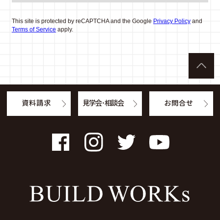
This site is protected by reCAPTCHA and the Google
Privacy Policy
and
Terms of Service
apply.
資料請求
見学会・相談会
お問合せ
Facebook
Instagram
Twitter
YouTube