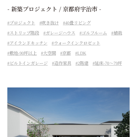
- 新築プロジェクト / 京都府宇治市 -
プロジェクト
吹き抜け
40畳リビング
ストリップ階段
ガレージハウス
ゴルフルーム
植栽
アイランドキッチン
ウォークインクロゼット
敷地-90坪以上
大空間
京都
LDK
ビルトインガレージ
造作家具
2階建
延床-70～79坪