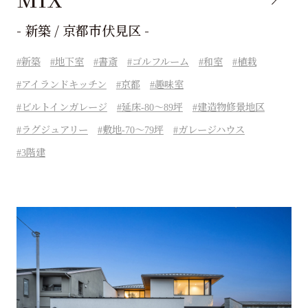
- 新築 / 京都市伏見区 -
新築
地下室
書斎
ゴルフルーム
和室
植栽
アイランドキッチン
京都
趣味室
ビルトインガレージ
延床-80～89坪
建造物修景地区
ラグジュアリー
敷地-70～79坪
ガレージハウス
3階建