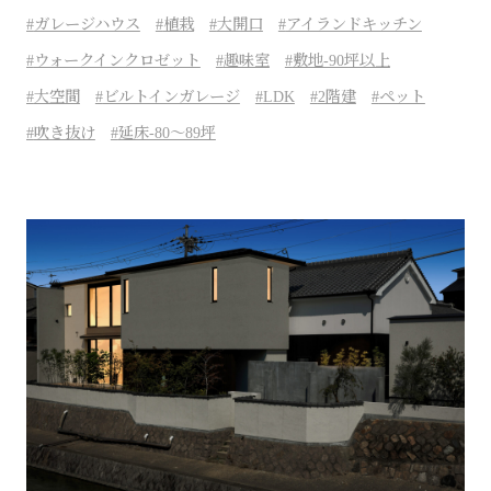
ガレージハウス
植栽
大開口
アイランドキッチン
ウォークインクロゼット
趣味室
敷地-90坪以上
大空間
ビルトインガレージ
LDK
2階建
ペット
吹き抜け
延床-80～89坪