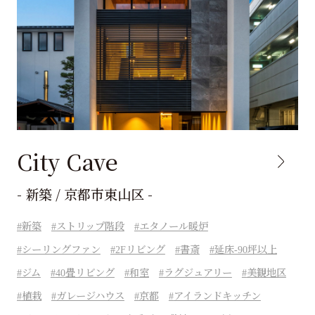
City Cave
- 新築 / 京都市東山区 -
新築
ストリップ階段
エタノール暖炉
シーリングファン
2Fリビング
書斎
延床-90坪以上
ジム
40畳リビング
和室
ラグジュアリー
美観地区
植栽
ガレージハウス
京都
アイランドキッチン