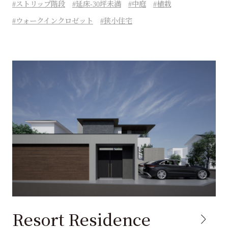
ストリップ階段
延床-30坪未満
中庭
植栽
ウォークインクロゼット
狭小住宅
Resort Residence