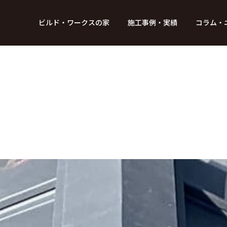
BUILD WORKs
ビルド・ワークスの家
施工事例・実績
コラム・
つのデザイン
6つのコントロール
アクセス
プロジェクト
コラム
スタッフ紹介
ガイド
ビルド・ワークスの「施工」
新 築
レポート
リフォーム
SDGsへの取
ニュ