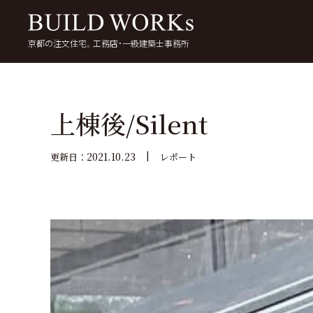
京都の注文住宅。工務店・一級建築士事務所
検
索:
いい家を考える
京都で家を建てる
5
上棟後/Silent
2021.10.23
更新日：
レポート