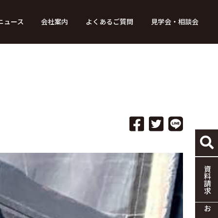
ニュース
会社案内
よくあるご質問
見学会・相談会
り組み
ース
家づくりの流れ
特別コンテンツ
メディア掲載情報
標準仕様
採用情報
保証・制度
協力企業の募集
資料請求