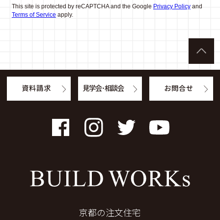
This site is protected by reCAPTCHA and the Google
Privacy Policy
and
Terms of Service
apply.
資料請求
見学会・相談会
お問合せ
Facebook
Instagram
Twitter
YouTube
京都の注文住宅